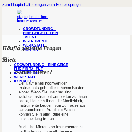
Zum Hauptinhalt springen
Zum Footer springen
CROWDFUNDING –
EINE GEIGE FÜR EIN
TALENT
INSTRUMENTE
WERKSTATT
Häufig gestellte Fragen
KONTAKT
Miete
CROWDFUNDING – EINE GEIGE
FÜR EIN TALENT
Warum mieten?
INSTRUMENTE
WERKSTATT
KONTAKT
Der Kauf eines hochwertigen
Instruments geht oft mit hohen Kosten
einher. Wenn Sie unsicher sind,
welches Instrument am besten zu Ihnen
passt, biete ich Ihnen die Möglichkeit,
Instrumente bequem von zu Hause aus
auszuprobieren. Auf diese Weise
können Sie in aller Ruhe eine
Entscheidung treffen.
Auch das Mieten von Instrumenten ist
für Kinder und Jugendliche eine